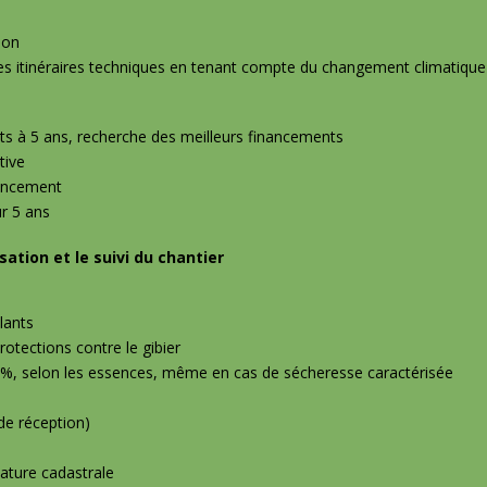
ion
es itinéraires techniques en tenant compte du changement climatique 
ts à 5 ans, recherche des meilleurs financements
tive
nancement
ur 5 ans
ation et le suivi du chantier
lants
rotections contre le gibier
 %, selon les essences, même en cas de sécheresse caractérisée
de réception)
ture cadastrale