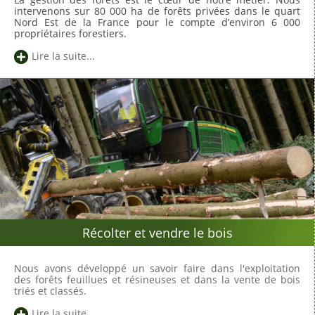
intervenons sur 80 000 ha de forêts privées dans le quart
Nord Est de la France pour le compte d’environ 6 000
propriétaires forestiers.
Lire la suite...
Récolter et vendre le bois
Nous avons développé un savoir faire dans l'exploitation
des forêts feuillues et résineuses et dans la vente de bois
triés et classés.
Lire la suite...