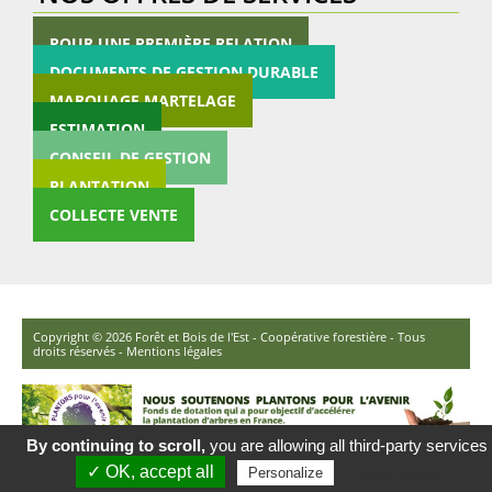
POUR UNE PREMIÈRE RELATION
DOCUMENTS DE GESTION DURABLE
MARQUAGE MARTELAGE
ESTIMATION
CONSEIL DE GESTION
PLANTATION
COLLECTE VENTE
Copyright © 2026 Forêt et Bois de l'Est - Coopérative forestière - Tous
droits réservés -
Mentions légales
By continuing to scroll,
you are allowing all third-party services
✓ OK, accept all
Privacy policy
Personalize